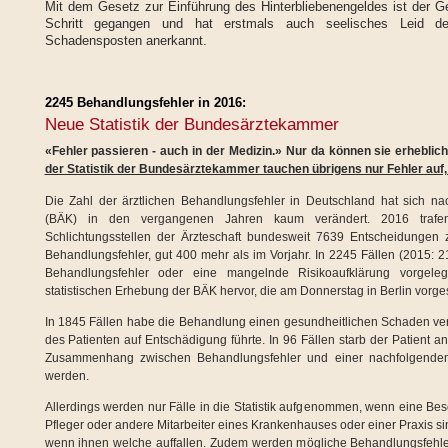
Mit dem Gesetz zur Einführung des Hinterbliebenengeldes ist der Ge
Schritt gegangen und hat erstmals auch seelisches Leid der
Schadensposten anerkannt.
2245 Behandlungsfehler in 2016:
Neue Statistik der Bundesärztekammer
«Fehler passieren - auch in der Medizin.» Nur da können sie erheblic
der Statistik der Bundesärztekammer tauchen übrigens nur Fehler auf,
Die Zahl der ärztlichen Behandlungsfehler in Deutschland hat sich 
(BÄK) in den vergangenen Jahren kaum verändert. 2016 trafe
Schlichtungsstellen der Ärzteschaft bundesweit 7639 Entscheidungen
Behandlungsfehler, gut 400 mehr als im Vorjahr. In 2245 Fällen (2015: 2
Behandlungsfehler oder eine mangelnde Risikoaufklärung vorgele
statistischen Erhebung der BÄK hervor, die am Donnerstag in Berlin vorges
In 1845 Fällen habe die Behandlung einen gesundheitlichen Schaden ve
des Patienten auf Entschädigung führte. In 96 Fällen starb der Patient a
Zusammenhang zwischen Behandlungsfehler und einer nachfolgenden 
werden.
Allerdings werden nur Fälle in die Statistik aufgenommen, wenn eine Besc
Pfleger oder andere Mitarbeiter eines Krankenhauses oder einer Praxis sind
wenn ihnen welche auffallen. Zudem werden mögliche Behandlungsfehl