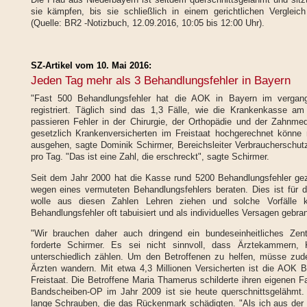
sie kämpfen, bis sie schließlich in einem gerichtlichen Vergleic
(Quelle: BR2 -Notizbuch, 12.09.2016, 10:05 bis 12:00 Uhr).
SZ-Artikel vom 10. Mai 2016:
Jeden Tag mehr als 3 Behandlungsfehler in Bayern
"Fast
500
Behandlungsfehler hat die AOK in Bayern im vergange
registriert. Täglich sind das
1,3
Fälle, wie die Krankenkasse am D
passieren Fehler in der Chirurgie, der Orthopädie und der Zahnmedi
gesetzlich Krankenversicherten im Freistaat hochgerechnet könn
ausgehen, sagte Dominik Schirmer, Bereichsleiter Verbraucherschu
pro Tag. "Das ist eine Zahl, die erschreckt", sagte Schirmer.
Seit dem Jahr
2000
hat die Kasse rund
5200
Behandlungsfehler ge
wegen eines vermuteten Behandlungsfehlers beraten. Dies ist für 
wolle aus diesen Zahlen Lehren ziehen und solche Vorfälle k
Behandlungsfehler oft tabuisiert und als individuelles Versagen gebra
"Wir brauchen daher auch dringend ein bundeseinheitliches Zentra
forderte Schirmer. Es sei nicht sinnvoll, dass Ärztekammern,
unterschiedlich zählen. Um den Betroffenen zu helfen, müsse zud
Ärzten wandern. Mit etwa
4,3
Millionen Versicherten ist die AOK 
Freistaat. Die Betroffene Maria Thamerus schilderte ihren eigenen Fa
Bandscheiben-OP im Jahr
2009
ist sie heute querschnittsgelähmt
lange Schrauben, die das Rückenmark schädigten. "Als ich aus der