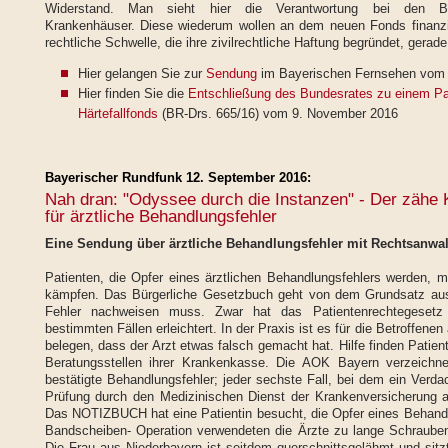
Widerstand. Man sieht hier die Verantwortung bei den Beruf
Krankenhäuser. Diese wiederum wollen an dem neuen Fonds finanziel
rechtliche Schwelle, die ihre zivilrechtliche Haftung begründet, gerade 
Hier gelangen Sie zur
Sendung
im Bayerischen Fernsehen vom 
Hier finden Sie die
Entschließung des Bundesrates zu einem Pa
Härtefallfonds
(BR-Drs. 665/16) vom 9. November 2016
Bayerischer Rundfunk 12. September 2016:
Nah dran: "Odyssee durch die Instanzen" - Der zähe
für ärztliche Behandlungsfehler
Eine Sendung über ärztliche Behandlungsfehler mit Rechtsanwal
Patienten, die Opfer eines ärztlichen Behandlungsfehlers werden,
kämpfen. Das Bürgerliche Gesetzbuch geht von dem Grundsatz aus
Fehler nachweisen muss. Zwar hat das Patientenrechtegesetz
bestimmten Fällen erleichtert. In der Praxis ist es für die Betroffene
belegen, dass der Arzt etwas falsch gemacht hat. Hilfe finden Patien
Beratungsstellen ihrer Krankenkasse. Die AOK Bayern verzeichn
bestätigte Behandlungsfehler; jeder sechste Fall, bei dem ein Verda
Prüfung durch den Medizinischen Dienst der Krankenversicherung al
Das NOTIZBUCH hat eine Patientin besucht, die Opfer eines Behandlu
Bandscheiben- Operation verwendeten die Ärzte zu lange Schraube
Die Frau aus Niederbayern ist seitdem querschnittsgelähmt und sitz