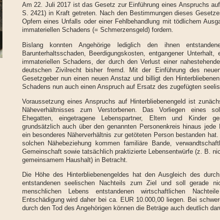
Am 22. Juli 2017 ist das Gesetz zur Einführung eines Anspruchs auf
S. 2421) in Kraft getreten. Nach den Bestimmungen dieses Gesetz
Opfern eines Unfalls oder einer Fehlbehandlung mit tödlichem Aus
immateriellen Schadens (= Schmerzensgeld) fordern.
Bislang konnten Angehörige lediglich den ihnen entstande
Barunterhaltsschaden, Beerdigungskosten, entgangener Unterhalt, 
immateriellen Schadens, der durch den Verlust einer nahestehend
deutschen Zivilrecht bisher fremd. Mit der Einführung des ne
Gesetzgeber nun einen neuen Anstaz und billigt den Hinterbliebene
Schadens nun auch einen Anspruch auf Ersatz des zugefügten seelis
Voraussetzung eines Anspruchs auf Hinterbliebenengeld ist zunäc
Näheverhältnisses zum Verstorbenen. Das Vorliegen eines sol
Ehegatten, eingetragene Lebenspartner, Eltern und Kinder g
grundsätzlich auch über den genannten Personenkreis hinaus jede 
ein besonderes Näherverhältnis zur getöteten Person bestanden hat. A
solchen Nähebeziehung kommen familiäre Bande, verwandtschaftl
Gemeinschaft sowie tatsächlich praktizierte Lebensentwürfe (z. B. n
gemeinsamem Haushalt) in Betracht.
Die Höhe des Hinterbliebenengeldes hat den Ausgleich des durch
entstandenen seelischen Nachteils zum Ziel und soll gerade ni
menschlichen Lebens entstandenen wirtschaftlichen Nachte
Entschädigung wird daher bei ca. EUR 10.000,00 liegen. Bei schwe
durch den Tod des Angehörigen können die Beträge auch deutlich darü