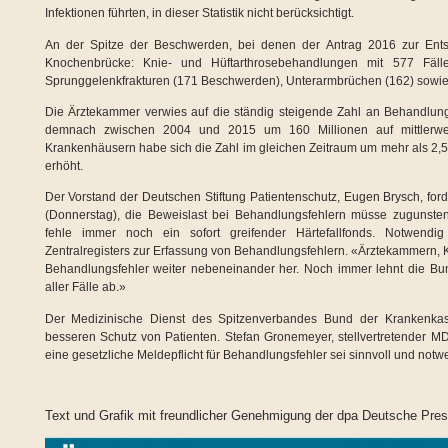
Infektionen führten, in dieser Statistik nicht berücksichtigt.
An der Spitze der Beschwerden, bei denen der Antrag 2016 zur Ent
Knochenbrücke: Knie- und Hüftarthrosebehandlungen mit 577 Fäll
Sprunggelenkfrakturen (171 Beschwerden), Unterarmbrüchen (162) sowie 
Die Ärztekammer verwies auf die ständig steigende Zahl an Behandlun
demnach zwischen 2004 und 2015 um 160 Millionen auf mittlerwe
Krankenhäusern habe sich die Zahl im gleichen Zeitraum um mehr als 2,5 M
erhöht.
Der Vorstand der Deutschen Stiftung Patientenschutz, Eugen Brysch, for
(Donnerstag), die Beweislast bei Behandlungsfehlern müsse zugunste
fehle immer noch ein sofort greifender Härtefallfonds. Notwend
Zentralregisters zur Erfassung von Behandlungsfehlern. «Ärztekammern
Behandlungsfehler weiter nebeneinander her. Noch immer lehnt die Bun
aller Fälle ab.»
Der Medizinische Dienst des Spitzenverbandes Bund der Krankenkas
besseren Schutz von Patienten. Stefan Gronemeyer, stellvertretender MD
eine gesetzliche Meldepflicht für Behandlungsfehler sei sinnvoll und notw
Text und Grafik mit freundlicher Genehmigung der dpa Deutsche Pr