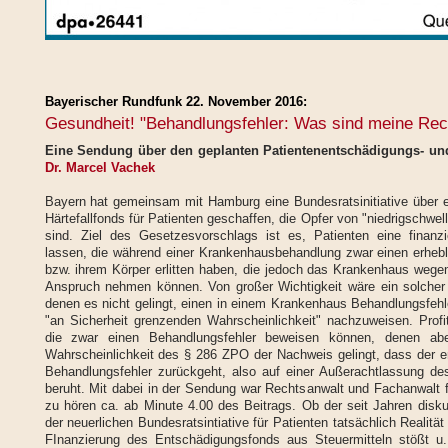
Bayerischer Rundfunk 22. November 2016:
Gesundheit! "Behandlungsfehler: Was sind meine Rec
Eine Sendung über den geplanten Patientenentschädigungs- und
Dr. Marcel Vachek
Bayern hat gemeinsam mit Hamburg eine Bundesratsinitiative über 
Härtefallfonds für Patienten geschaffen, die Opfer von "niedrigschwe
sind. Ziel des Gesetzesvorschlags ist es, Patienten eine finan
lassen, die während einer Krankenhausbehandlung zwar einen erheb
bzw. ihrem Körper erlitten haben, die jedoch das Krankenhaus wegen 
Anspruch nehmen können. Von großer Wichtigkeit wäre ein solcher 
denen es nicht gelingt, einen in einem Krankenhaus Behandlungsfehler
"an Sicherheit grenzenden Wahrscheinlichkeit" nachzuweisen. Profi
die zwar einen Behandlungsfehler beweisen können, denen aber
Wahrscheinlichkeit des § 286 ZPO der Nachweis gelingt, dass der er
Behandlungsfehler zurückgeht, also auf einer Außerachtlassung de
beruht. Mit dabei in der Sendung war Rechtsanwalt und Fachanwalt 
zu hören ca. ab Minute 4.00 des Beitrags. Ob der seit Jahren disku
der neuerlichen Bundesratsintiative für Patienten tatsächlich Realität
FInanzierung des Entschädigungsfonds aus Steuermitteln stößt u.