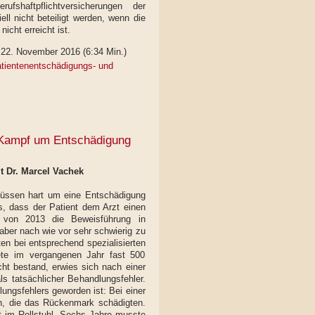
shaftpflichtversicherungen der
l nicht beteiligt werden, wenn die
nicht erreicht ist.
22. November 2016 (6:34 Min.)
tientenentschädigungs- und
 Kampf um Entschädigung
t Dr. Marcel Vachek
 müssen hart um eine Entschädigung
, dass der Patient dem Arzt einen
 von 2013 die Beweisführung in
n aber nach wie vor sehr schwierig zu
ten bei entsprechend spezialisierten
ete im vergangenen Jahr fast 500
cht bestand, erwies sich nach einer
s tatsächlicher Behandlungsfehler.
ngsfehlers geworden ist: Bei einer
n, die das Rückenmark schädigten.
t im Rollstuhl. Sechs Jahre musste