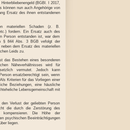
 Hinterbliebenengeld (BGBl. I 2017,
es können nun auch Angehörige von
gang Ersatz des ihnen entstandenen
nen materiellen Schaden (z. B.
etc.) fordern. Ein Ersatz auch des
en Person entstanden ist, war dem
uen § 844 Abs. 3 BGB vefolgt der
n neben dem Ersatz des materiellen
chen Leids zu.
hst das Bestehen eines besonderen
chen Näheverhältnisses wird für
esetzlich vermutet. Jedoch kann
Person ersatzberechtigt sein, wenn
ls Kriterien für das Vorliegen einer
iche Beziehungen, eine häusliche
ichteheliche Lebensgemeinschaft mit
 den Verlust der geliebten Person
cht die durch die Zerstörung des
ile kompensieren. Die Höhe der
ren psychischen Beeinträchtigungen
ber liegen.