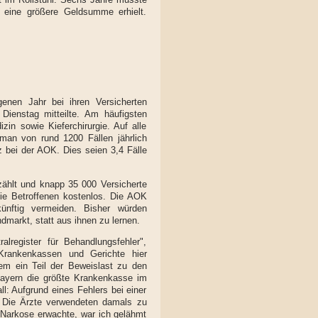
h eine größere Geldsumme erhielt.
nen Jahr bei ihren Versicherten
ienstag mitteilte. Am häufigsten
zin sowie Kieferchirurgie. Auf alle
e man von rund
1200
Fällen jährlich
tz bei der AOK. Dies seien
3,4
Fälle
zählt und knapp
35 000
Versicherte
die Betroffenen kostenlos. Die AOK
ünftig vermeiden. Bisher würden
ndmarkt, statt aus ihnen zu lernen.
lregister für Behandlungsfehler",
 Krankenkassen und Gerichte hier
em ein Teil der Beweislast zu den
Bayern die größte Krankenkasse im
ll: Aufgrund eines Fehlers bei einer
. Die Ärzte verwendeten damals zu
 Narkose erwachte, war ich gelähmt