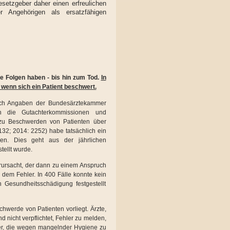
setzgeber daher einen erfreulichen
 Angehörigen als ersatzfähigen
he Folgen haben - bis hin zum Tod.
In
 wenn sich ein Patient beschwert.
nach Angaben der Bundesärztekammer
n die Gutachterkommissionen und
 zu Beschwerden von Patienten über
132; 2014: 2252) habe tatsächlich ein
gen. Dies geht aus der jährlichen
tellt wurde.
rursacht, der dann zu einem Anspruch
n dem Fehler. In 400 Fälle konnte kein
Gesundheitsschädigung festgestellt
hwerde von Patienten vorliegt. Ärzte,
 nicht verpflichtet, Fehler zu melden,
er, die wegen mangelnder Hygiene zu