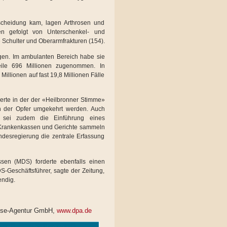
scheidung kam, lagen Arthrosen und
en gefolgt von Unterschenkel- und
Schulter und Oberarmfrakturen (154).
gen. Im ambulanten Bereich habe sie
ile 696 Millionen zugenommen. In
illionen auf fast 19,8 Millionen Fälle
derte in der der «Heilbronner Stimme»
n der Opfer umgekehrt werden. Auch
ig sei zudem die Einführung eines
, Krankenkassen und Gerichte sammeln
desregierung die zentrale Erfassung
sen (MDS) forderte ebenfalls einen
S-Geschäftsführer, sagte der Zeitung,
endig.
esse-Agentur GmbH,
www.dpa.de